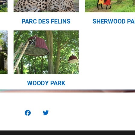
PARC DES FELINS
SHERWOOD PA
WOODY PARK