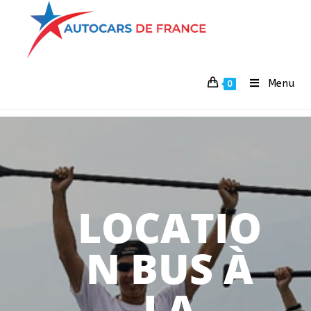
Menu
0
LOCATIO
N BUS À
LA