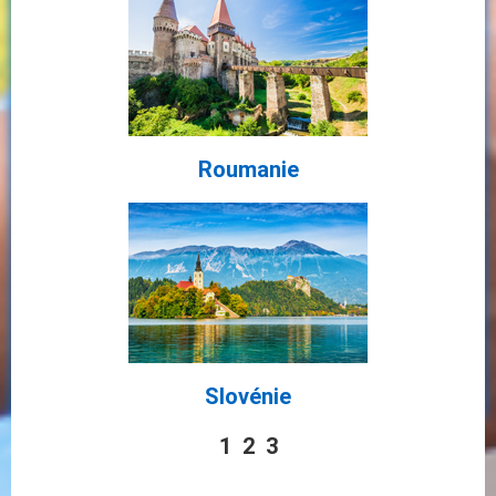
Roumanie
Slovénie
1
2
3