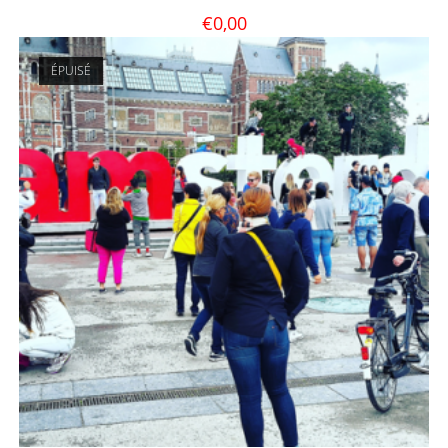
€
0,00
ÉPUISÉ