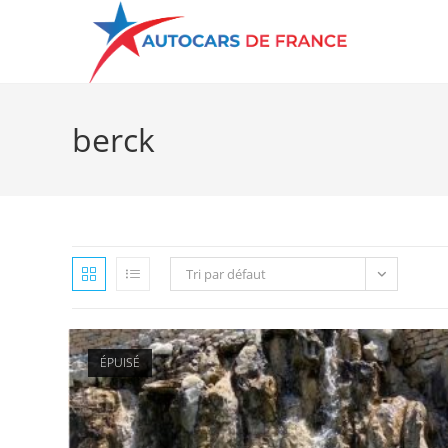
berck
Tri par défaut
ÉPUISÉ