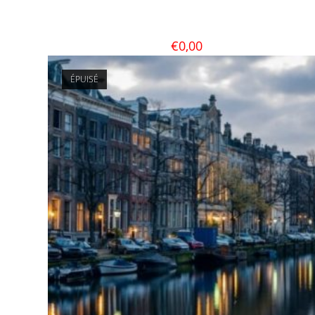
€
0,00
ÉPUISÉ