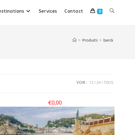
stinations
Services
Contact
0
>
Produits
>
berck
VOIR :
12
24
TOUS
€
0,00