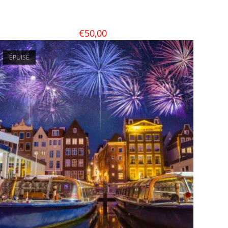
€
50,00
ÉPUISÉ