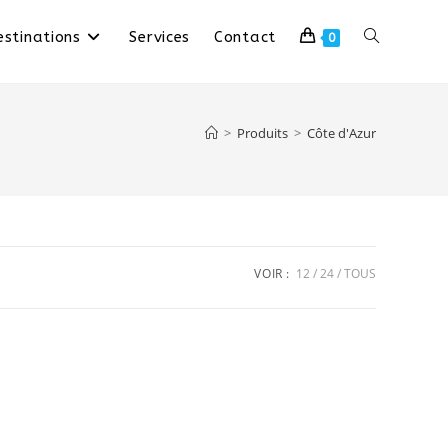
stinations
Services
Contact
0
>
Produits
>
Côte d'Azur
VOIR :
12
24
TOUS