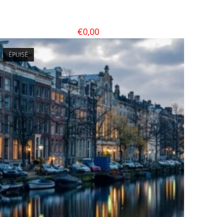
€
0,00
ÉPUISÉ