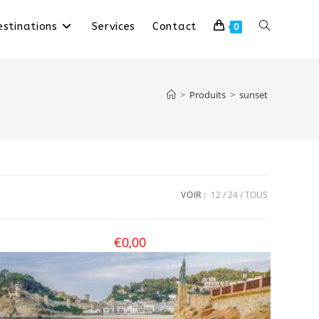
stinations
Services
Contact
0
>
Produits
>
sunset
VOIR :
12
24
TOUS
€
0,00