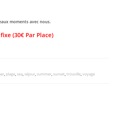
beaux moments avec nous.
fixe (30€ Par Place)
er
,
plage
,
sea
,
séjour
,
summer
,
sunset
,
trouville
,
voyage