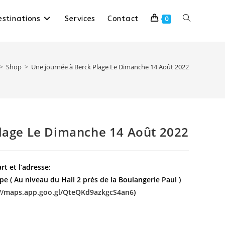
stinations
Services
Contact
0
>
Shop
>
Une journée à Berck Plage Le Dimanche 14 Août 2022
Plage Le Dimanche 14 Août 2022
t et l’adresse:
e ( Au niveau du Hall 2 près de la Boulangerie Paul )
://maps.app.goo.gl/QteQKd9azkgcS4an6
)