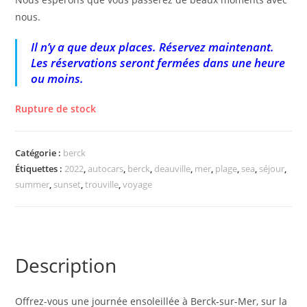
nous.
Il n’y a que deux places. Réservez maintenant.
Les réservations seront fermées dans une heure
ou moins.
Rupture de stock
Catégorie :
berck
Étiquettes :
2022
,
autocars
,
berck
,
deauville
,
mer
,
plage
,
sea
,
séjour
,
summer
,
sunset
,
trouville
,
voyage
Description
Offrez-vous une journée ensoleillée à Berck-sur-Mer, sur la