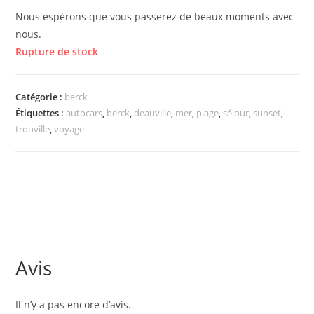
Nous espérons que vous passerez de beaux moments avec
nous.
Rupture de stock
Catégorie :
berck
Étiquettes :
autocars
,
berck
,
deauville
,
mer
,
plage
,
séjour
,
sunset
,
trouville
,
voyage
Avis
Il n’y a pas encore d’avis.