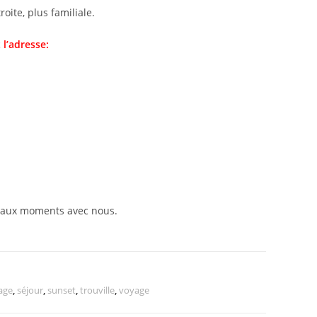
roite, plus familiale.
 l’adresse:
eaux moments avec nous.
age
,
séjour
,
sunset
,
trouville
,
voyage